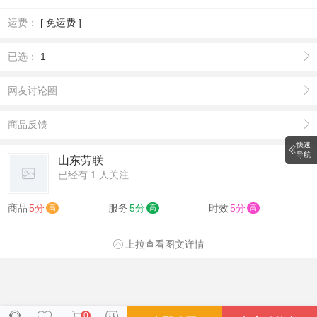
运费：
[ 免运费 ]
已选：
1
网友讨论圈
商品反馈
快速
导航
山东劳联
已经有 1 人关注
商品
5分
服务
5分
时效
5分
高
高
高
上拉查看图文详情
0