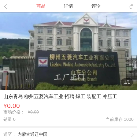
商品
详情
评论
1
/
1
山东青岛 柳州五菱汽车工业 招聘 焊工 装配工 冲压工
¥0.00
市场价格：
¥0.00
销量 0
当前库存
1000
送至：
内蒙古通辽中国