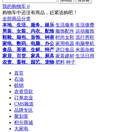
我的购物车
0
购物车中还没有商品，赶紧选购吧！
全部商品分类
本地、生活、服务、娱乐
生活服务
生活缴费
男装、女装、内衣、配饰
服饰配件
运动服饰
鞋靴、箱包、首饰、钟表
时尚女鞋
流行男鞋
家电、数码、电脑、办公
家用电器
电脑整机
食品、茶酒、生鲜、特产
进口食品
米面杂粮
家居、百货、家具、厨具
家装建材
生活日用
农资、畜牧、园艺、宠物
肥料
种子
首页
石油
赊销
农资贷款
订单农业
CMS频道
品牌专区
聚划算
积分商城
大家电