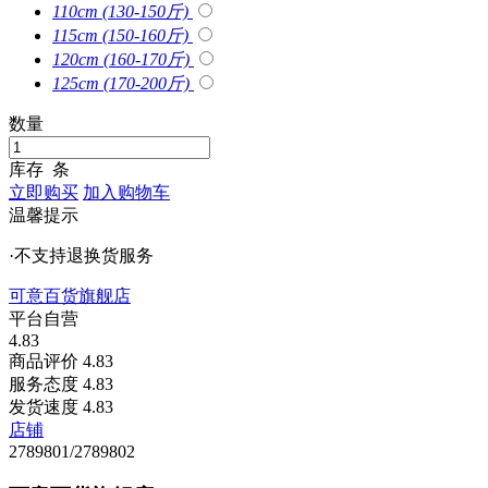
110cm (130-150斤)
115cm (150-160斤)
120cm (160-170斤)
125cm (170-200斤)
数量
库存
条
立即购买
加入购物车
温馨提示
·不支持退换货服务
可意百货旗舰店
平台自营
4.83
商品评价
4.83
服务态度
4.83
发货速度
4.83
店铺
2789801/2789802