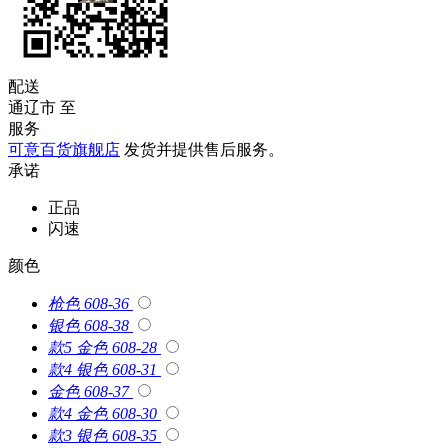
配送
通辽市
至
服务
可意百货旗舰店
发货并提供售后服务。
承诺
正品
闪速
颜色
枪色 608-36
银色 608-38
款5 金色 608-28
款4 银色 608-31
金色 608-37
款4 金色 608-30
款3 银色 608-35