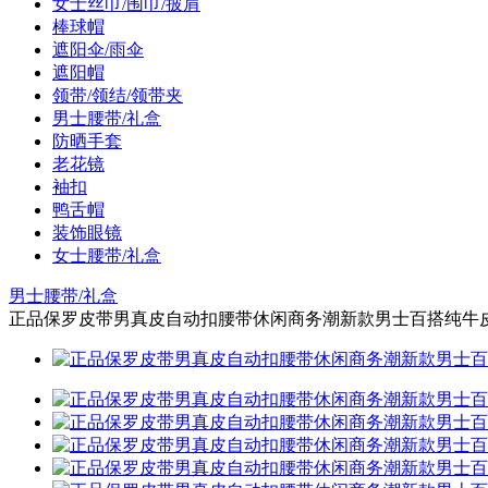
女士丝巾/围巾/披肩
棒球帽
遮阳伞/雨伞
遮阳帽
领带/领结/领带夹
男士腰带/礼盒
防晒手套
老花镜
袖扣
鸭舌帽
装饰眼镜
女士腰带/礼盒
男士腰带/礼盒
正品保罗皮带男真皮自动扣腰带休闲商务潮新款男士百搭纯牛