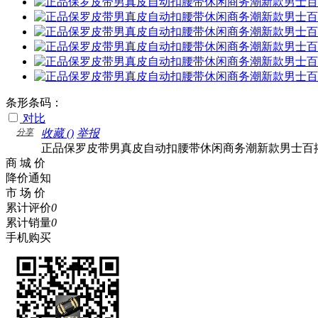
条形条码：
对比
分享
收藏 (
)
举报
正品保罗皮带男真皮自动扣腰带休闲商务潮新款男士百
商 城 价
降价通知
市 场 价
累计评价
0
累计销量
0
手机购买