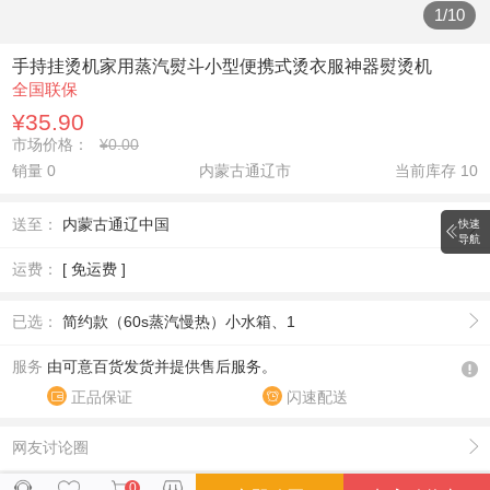
1
/
10
手持挂烫机家用蒸汽熨斗小型便携式烫衣服神器熨烫机
全国联保
¥35.90
市场价格：
¥0.00
销量 0
内蒙古通辽市
当前库存
10
送至：
内蒙古通辽中国
快速
导航
运费：
[ 免运费 ]
已选：
简约款（60s蒸汽慢热）小水箱、1
服务
由可意百货发货并提供售后服务。
正品保证
闪速配送
网友讨论圈
0