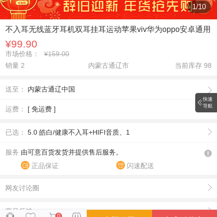
1
/
10
不入耳无线蓝牙耳机双耳挂耳运动苹果viv华为oppo安卓通用
¥99.90
市场价格：
¥159.00
销量 2
内蒙古通辽市
当前库存
98
送至：
内蒙古通辽中国
快速
导航
运费：
[ 免运费 ]
已选：
5.0 皓白/健康不入耳+HIFI音质、1
服务
由可意百货发货并提供售后服务。
正品保证
闪速配送
网友讨论圈
商品反馈
0