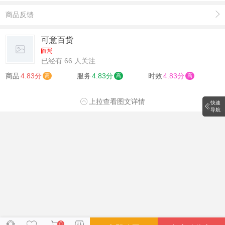
商品反馈
可意百货
自营
已经有 66 人关注
商品
4.83分
服务
4.83分
时效
4.83分
高
高
高
上拉查看图文详情
快速
导航
0