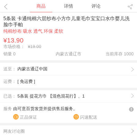
1
/
6
商品
详情
评论
5条装 卡通纯棉六层纱布小方巾儿童毛巾宝宝口水巾婴儿洗
脸巾手帕
纯棉纱布 吸水 透气 环保 柔软
¥13.90
市场价格：
¥19.00
销量 0
内蒙古通辽市
当前库存
1000
送至：
内蒙古通辽中国
运费：
[ 免运费 ]
已选：
5条装 提花方巾 【混色混花行】、1
服务
由可意百货发货并提供售后服务。
正品保证
闪速配送
网友讨论圈