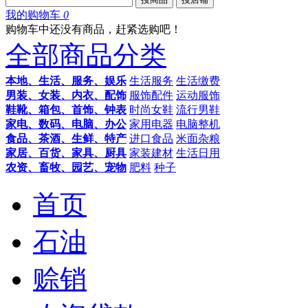
我的购物车
0
购物车中还没有商品，赶紧选购吧！
全部商品分类
本地、生活、服务、娱乐
生活服务
生活缴费
男装、女装、内衣、配饰
服饰配件
运动服饰
鞋靴、箱包、首饰、钟表
时尚女鞋
流行男鞋
家电、数码、电脑、办公
家用电器
电脑整机
食品、茶酒、生鲜、特产
进口食品
米面杂粮
家居、百货、家具、厨具
家装建材
生活日用
农资、畜牧、园艺、宠物
肥料
种子
首页
石油
赊销