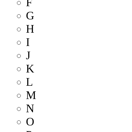
F
G
H
I
J
K
L
M
N
O