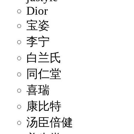
Dior
宝姿
李宁
白兰氏
同仁堂
喜瑞
康比特
汤臣倍健