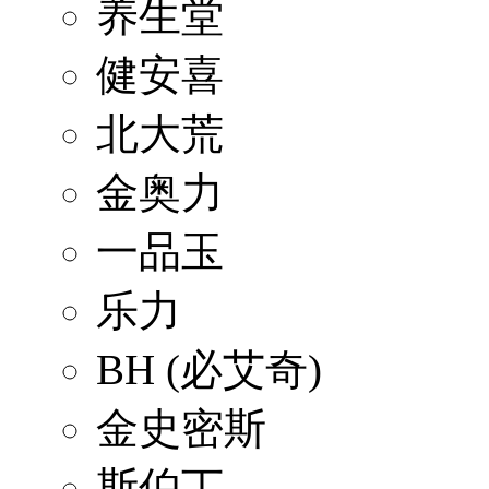
养生堂
健安喜
北大荒
金奥力
一品玉
乐力
BH (必艾奇)
金史密斯
斯伯丁