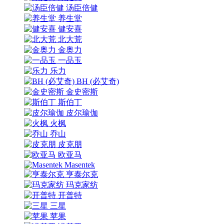
汤臣倍健
养生堂
健安喜
北大荒
金奥力
一品玉
乐力
BH (必艾奇)
金史密斯
斯伯丁
皮尔瑜伽
火枫
乔山
皮克朋
欧亚马
Masentek
亨泰尔克
玛克家纺
开普特
三星
苹果