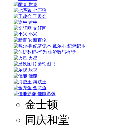
耐克
七匹狼
千趣会
途牛
文轩网
小米
新百伦
戴尔-世纪笔记本
佳沪数码-华为
火星
磨铁图书
乐视
佳能
海贼王
金龙鱼
佳能影像
金士顿
同庆和堂