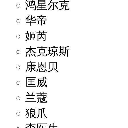
鸿星尔克
华帝
姬芮
杰克琼斯
康恩贝
匡威
兰蔻
狼爪