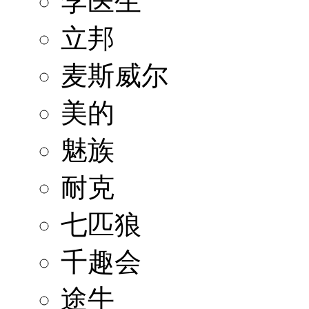
李医生
立邦
麦斯威尔
美的
魅族
耐克
七匹狼
千趣会
途牛