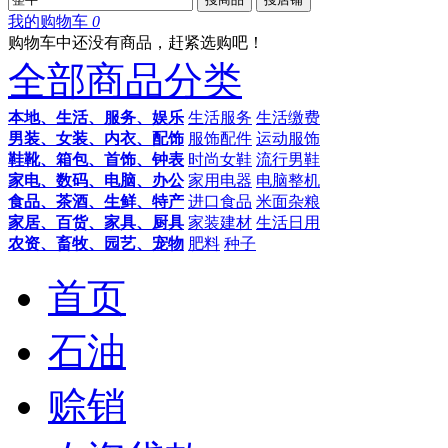
我的购物车
0
购物车中还没有商品，赶紧选购吧！
全部商品分类
本地、生活、服务、娱乐
生活服务
生活缴费
男装、女装、内衣、配饰
服饰配件
运动服饰
鞋靴、箱包、首饰、钟表
时尚女鞋
流行男鞋
家电、数码、电脑、办公
家用电器
电脑整机
食品、茶酒、生鲜、特产
进口食品
米面杂粮
家居、百货、家具、厨具
家装建材
生活日用
农资、畜牧、园艺、宠物
肥料
种子
首页
石油
赊销