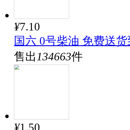
¥
7.10
国六 0号柴油 免费送
售出
134663
件
¥
1.50