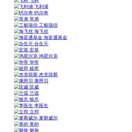
飞科
飞利浦
钙尔奇
哥弟
工银瑞信
海飞丝
海富通基金
合生元
宏基
鸿星尔克
华帝
姬芮
杰克琼斯
康恩贝
匡威
兰蔻
狼爪
李医生
立邦
麦斯威尔
美的
魅族