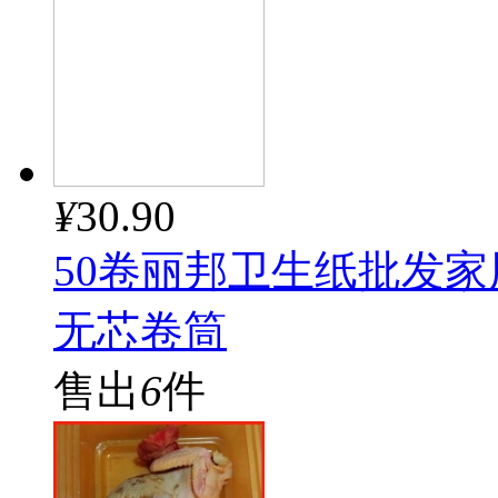
¥
30.90
50卷丽邦卫生纸批发
无芯卷筒
售出
6
件