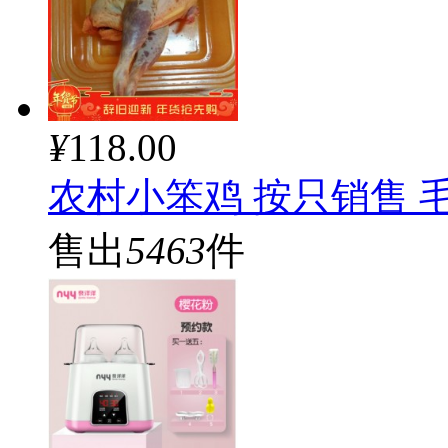
¥
118.00
农村小笨鸡 按只销售 
售出
5463
件