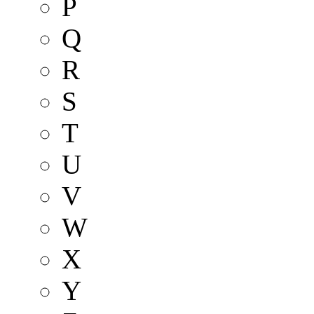
P
Q
R
S
T
U
V
W
X
Y