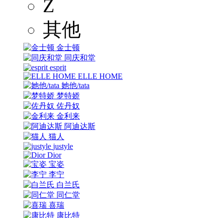
Z
其他
金士顿
同庆和堂
esprit
ELLE HOME
她他/tata
梦特娇
佐丹奴
金利来
阿迪达斯
猫人
justyle
Dior
宝姿
李宁
白兰氏
同仁堂
喜瑞
康比特