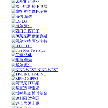
诺基亚
松下电器
摩托罗拉
海信
LG
海尔
西门子
伊莱克斯
阿尔卡特
HTC
Five Plus
亿健
华为
戴尔
NINE WEST
TP-LINL
ZIPPO
阿玛尼
帮宝适
博时基金
达利园
迪士尼