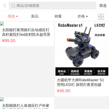
商品/店铺搜索
筛选
综合
新品
销量
价格
太阳能灯家用路灯自动感应灯
高杆庭院灯led农村防水超亮景
观照明
¥89.00
大疆机甲大师RoboMaster S1
照明LED灯 探照灯夜景拍摄
¥45.00
太阳能路灯人体感应灯户外家