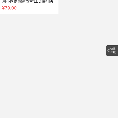
用小区庭院新农村LED路灯防
水室外灯
¥79.00
快速
导航